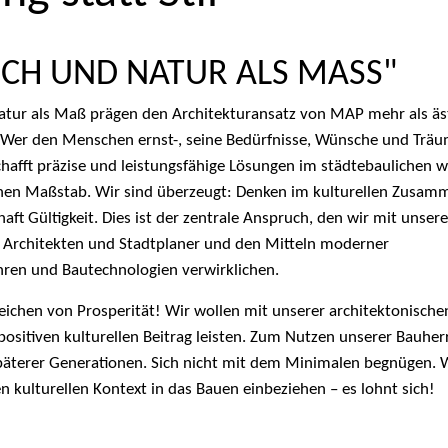
CH UND NATUR ALS MASS"
tur als Maß prägen den Architekturansatz von MAP mehr als äs
 Wer den Menschen ernst-, seine Bedürfnisse, Wünsche und Trä
afft präzise und leistungsfähige Lösungen im städtebaulichen w
chen Maßstab. Wir sind überzeugt: Denken im kulturellen Zusa
ft Gültigkeit. Dies ist der zentrale Anspruch, den wir mit unsere
 Architekten und Stadtplaner und den Mitteln moderner
ren und Bautechnologien verwirklichen.
Zeichen von Prosperität! Wir wollen mit unserer architektonisch
positiven kulturellen Beitrag leisten. Zum Nutzen unserer Bauher
äterer Generationen. Sich nicht mit dem Minimalen begnügen. 
 kulturellen Kontext in das Bauen einbeziehen – es lohnt sich!