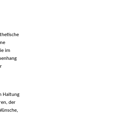
thetische
ume
ie im
mmenhang
r
en Haltung
ren, der
Wünsche,